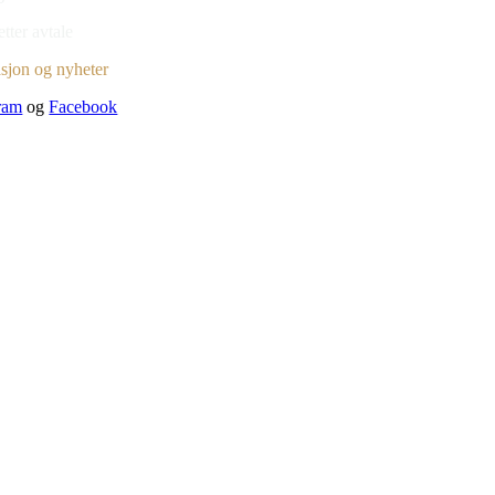
etter avtale
asjon og nyheter
ram
og
Facebook