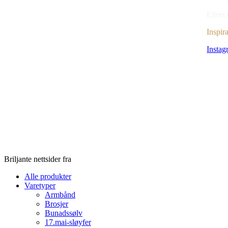
Ellers 
Inspir
Instag
Briljante nettsider fra
Alle produkter
Varetyper
Armbånd
Brosjer
Bunadssølv
17.mai-sløyfer