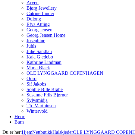
Arven
Bjørg Jewellery
Catrine Linder
Dulong
Efva Attling
Georg Jensen
Georg Jensen Home
Josephine
Juhls
Julie Sandlau
Kaja Gjedebo
Kathrine Lindman
Maria Black
OLE LYNGGAARD COPENHAGEN
Opro
Sif Jakobs
Sophie Bille Brahe
Susanne Friis Bjørner
Sylvsmidja
Th. Marthinsen
Wintervold
Herre
Barn
Du er her:
Hjem
Nettbutikk
Halskjeder
OLE LYNGGAARD COPEN