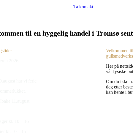
Ta kontakt
kommen til en hyggelig handel i Tromsø sen
stider
Velkommen til
gullsmedverks
ren 2026
Her på nettsid
vår fysiske bu
10.august har vi ferie
Om du ikke har
deg etter beste
sommerlukket.
kan hente i bu
tilbake 11.august.
ger kl. 10 – 16
er kl. 10 – 15