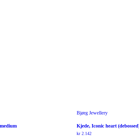
Bjørg Jewellery
 medium
Kjede, Iconic heart (debossed
kr
2.142