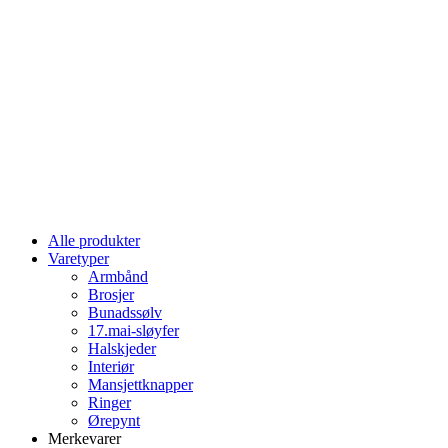
Alle produkter
Varetyper
Armbånd
Brosjer
Bunadssølv
17.mai-sløyfer
Halskjeder
Interiør
Mansjettknapper
Ringer
Ørepynt
Merkevarer