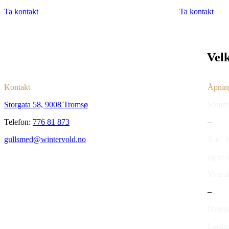
Ta kontakt
Ta kontakt
Vel
Kontakt
Åpning
Storgata 58, 9008 Tromsø
Somme
Telefon:
776 81 873
–
gullsmed@wintervold.no
3. til 
og er 
Vi er 
–
Hverda
Lørdag