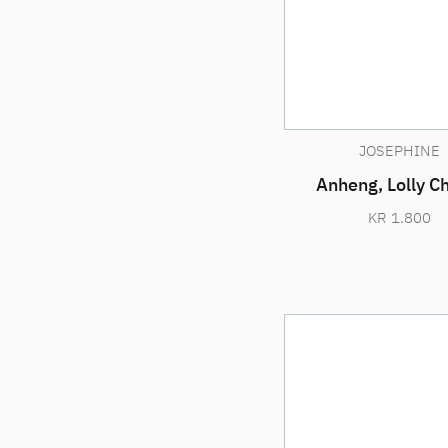
JOSEPHINE
Anheng, Lolly C
KR
1.800