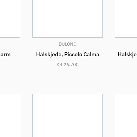
DULONG
harm
Halskjede, Piccolo Calma
Halskje
KR
26.700