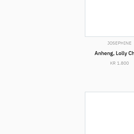
JOSEPHINE
Anheng, Lolly C
KR
1.800