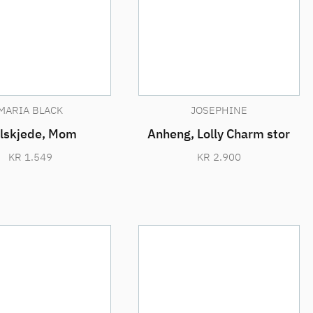
MARIA BLACK
JOSEPHINE
lskjede, Mom
Anheng, Lolly Charm stor
KR
1.549
KR
2.900