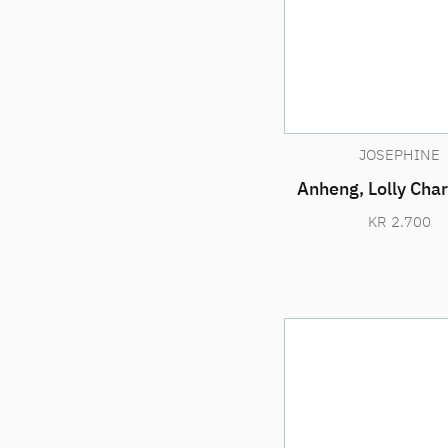
JOSEPHINE
Anheng, Lolly Cha
KR
2.700