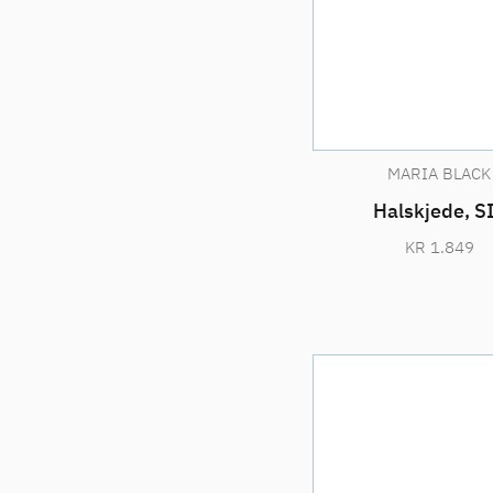
MARIA BLACK
Halskjede, S
KR
1.849