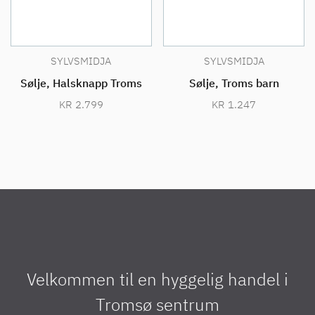
SYLVSMIDJA
SYLVSMIDJA
Sølje, Halsknapp Troms
Sølje, Troms barn
KR
2.799
KR
1.247
Velkommen til en hyggelig handel i
Tromsø sentrum