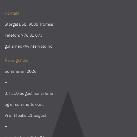
Kontakt
Storgata 58, 9008 Tromsø
Telefon:
776 81 873
gullsmed@wintervold.no
Åpningstider
Sommeren 2026
–
3. til 10.august har vi ferie
og er sommerlukket.
Vi er tilbake 11.august.
–