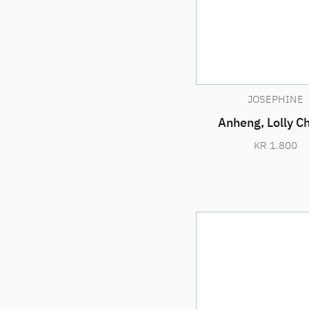
JOSEPHINE
Anheng, Lolly C
KR
1.800