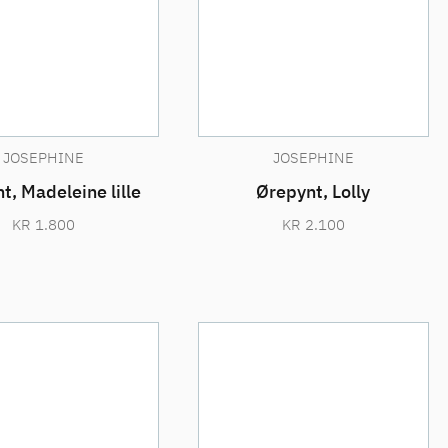
JOSEPHINE
JOSEPHINE
t, Madeleine lille
Ørepynt, Lolly
KR
1.800
KR
2.100