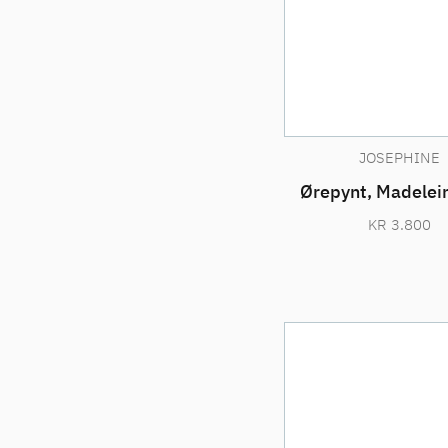
JOSEPHINE
Ørepynt, Madelein
KR
3.800