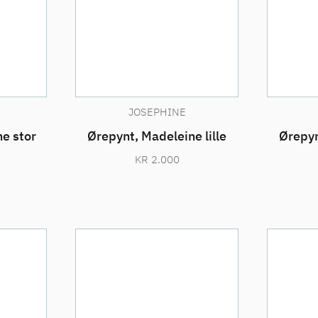
JOSEPHINE
e stor
Ørepynt, Madeleine lille
Ørepyn
KR
2.000