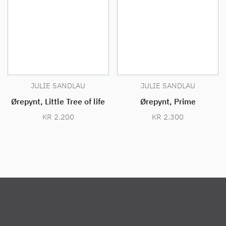
JULIE SANDLAU
JULIE SANDLAU
Ørepynt, Little Tree of life
Ørepynt, Prime
KR
2.200
KR
2.300