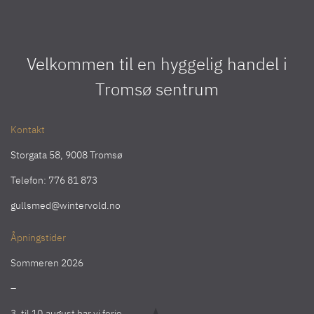
Velkommen til en hyggelig handel i
Tromsø sentrum
Kontakt
Storgata 58, 9008 Tromsø
Telefon:
776 81 873
gullsmed@wintervold.no
Åpningstider
Sommeren 2026
–
3. til 10.august har vi ferie