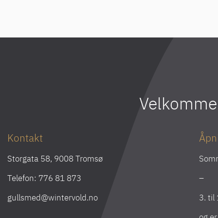
Velkommen 
Kontakt
Åpn
Storgata 58, 9008 Tromsø
Som
Telefon:
776 81 873
–
gullsmed@wintervold.no
3. ti
og e