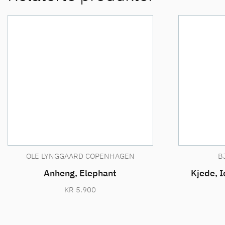
OLE LYNGGAARD COPENHAGEN
B
Anheng, Elephant
Kjede, 
KR
5.900