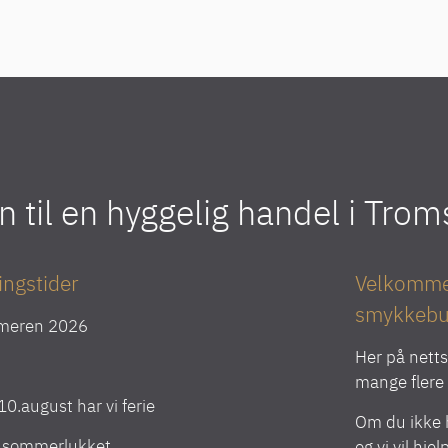
til en hyggelig handel i Tro
ingstider
Velkommen
smykkebu
meren 2026
Her på netts
mange flere v
l 10.august har vi ferie
Om du ikke h
r sommerlukket.
og vi vil hje