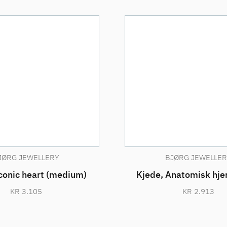
JØRG JEWELLERY
BJØRG JEWELLER
Iconic heart (medium)
Kjede, Anatomisk hjert
KR
3.105
KR
2.913