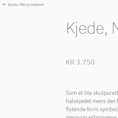
Kjede, Mercy medium
Kjede,
KR
3.750
Som et lite skulpure
halskjedet mens det 
flytende form symboli
gjennom erfaringene 