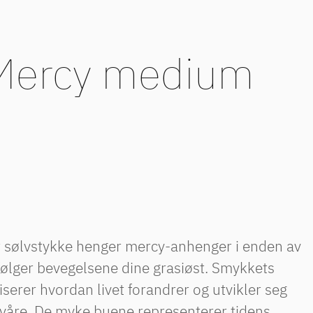
 Mercy medium
lt sølvstykke henger mercy-anhenger i enden av
følger bevegelsene dine grasiøst. Smykkets
serer hvordan livet forandrer og utvikler seg
våre. De myke buene representerer tidens