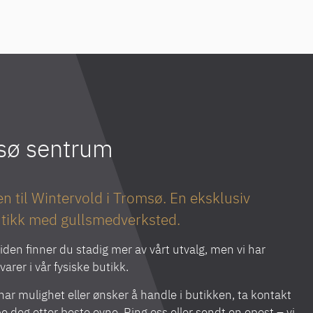
msø sentrum
 til Wintervold i Tromsø. En eksklusiv
tikk med gullsmedverksted.
iden finner du stadig mer av vårt utvalg, men vi har
arer i vår fysiske butikk.
ar mulighet eller ønsker å handle i butikken, ta kontakt
lpe deg etter beste evne. Ring oss eller sendt en epost – vi