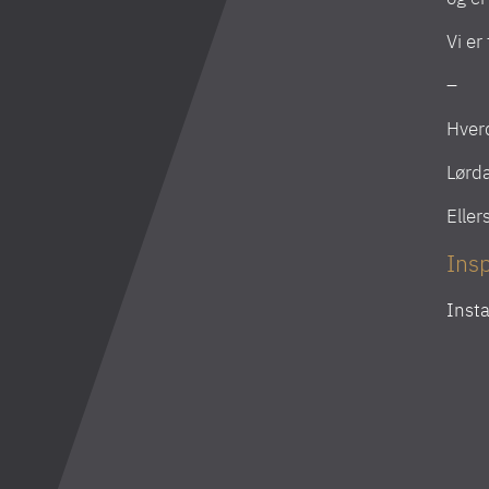
Vi er
–
Hverd
Lørda
Eller
Insp
Inst