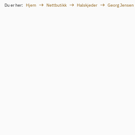
Du er her:
Hjem
Nettbutikk
Halskjeder
Georg Jensen