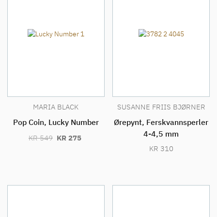
MARIA BLACK
SUSANNE FRIIS BJØRNER
Pop Coin, Lucky Number
Ørepynt, Ferskvannsperler
4-4,5 mm
OPPRINNELIG
NÅVÆRENDE
KR
549
KR
275
PRIS
PRIS
KR
310
VAR:
ER:
KR 549.
KR 275.