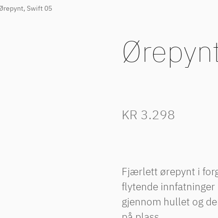
Ørepynt, Swift 05
Ørepynt
KR
3.298
Fjærlett ørepynt i for
flytende innfatninger
gjennom hullet og de
på plass.