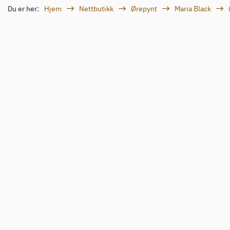
Du er her:
Hjem
Nettbutikk
Ørepynt
Maria Black