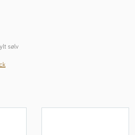
ylt sølv
ck