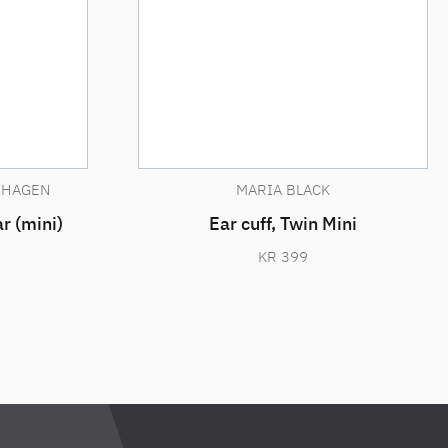
NHAGEN
MARIA BLACK
r (mini)
Ear cuff, Twin Mini
KR
399