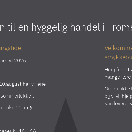
til en hyggelig handel i Tro
ingstider
Velkommen
smykkebu
meren 2026
Her på netts
mange flere v
l 10.august har vi ferie
Om du ikke h
r sommerlukket.
og vi vil hje
kan levere, 
 tilbake 11.august.
ager kl. 10 – 16