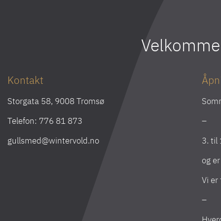
Velkommen 
Kontakt
Åpn
Storgata 58, 9008 Tromsø
Som
Telefon:
776 81 873
–
gullsmed@wintervold.no
3. ti
og e
Vi er
–
Hverd