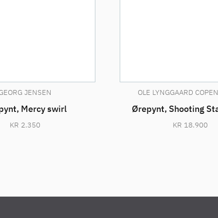
GEORG JENSEN
OLE LYNGGAARD COPE
pynt, Mercy swirl
Ørepynt, Shooting Sta
KR
2.350
KR
18.900