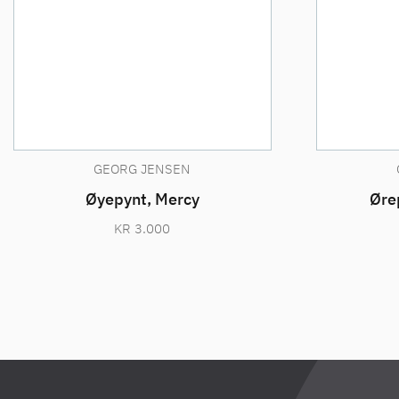
GEORG JENSEN
Øyepynt, Mercy
Øre
KR
3.000