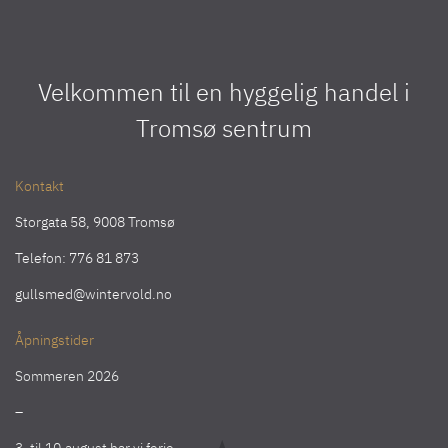
Velkommen til en hyggelig handel i
Tromsø sentrum
Kontakt
Storgata 58, 9008 Tromsø
Telefon:
776 81 873
gullsmed@wintervold.no
Åpningstider
Sommeren 2026
–
3. til 10.august har vi ferie