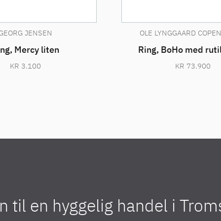
GEORG JENSEN
OLE LYNGGAARD COPE
ng, Mercy liten
Ring, BoHo med ruti
KR
3.100
KR
73.900
til en hyggelig handel i Tro