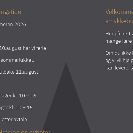
ingstider
Velkommen
smykkebu
meren 2026
Her på netts
mange flere v
l 10.august har vi ferie
Om du ikke h
r sommerlukket.
og vi vil hje
kan levere, 
 tilbake 11.august.
ager kl. 10 – 16
ger kl. 10 – 15
s etter avtale
irasjon og nyheter