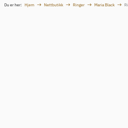
Du er her:
Hjem
Nettbutikk
Ringer
Maria Black
Ri