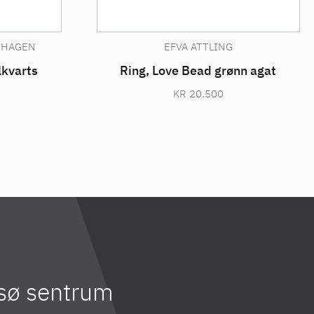
NHAGEN
EFVA ATTLING
lkvarts
Ring, Love Bead grønn agat
KR
20.500
msø sentrum