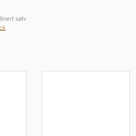
dinert sølv
ck