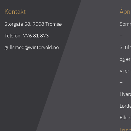
Kontakt
Åpn
Storgata 58, 9008 Tromsø
Som
Telefon:
776 81 873
–
gullsmed@wintervold.no
3. ti
og e
Vi er
–
Hverd
Lørda
Eller
Insp