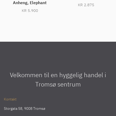
Anheng, Elephant
KR
2.875
KR
5.900
Velkommen til en hyggelig handel i
Tromsø sentrum
Kontakt
Storgata 58, 9008 Tromsø